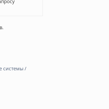
апросу
в.
 системы /