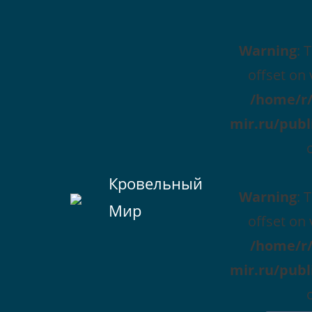
Warning
: 
offset on 
/home/r/
mir.ru/publ
Кровельный
Warning
: 
Мир
offset on 
/home/r/
mir.ru/publ