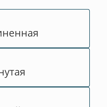
иненная
нутая