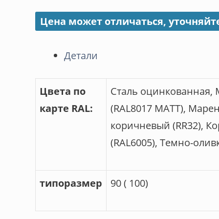
Цена может отличаться, уточняйт
Детали
Цвета по
Сталь оцинкованная, 
карте RAL:
(RAL8017 МАТТ), Маре
коричневый (RR32), Ко
(RAL6005), Темно-олив
типоразмер
90 ( 100)