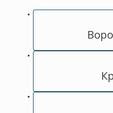
Воро
Кр