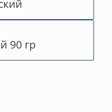
ский
й 90 гр