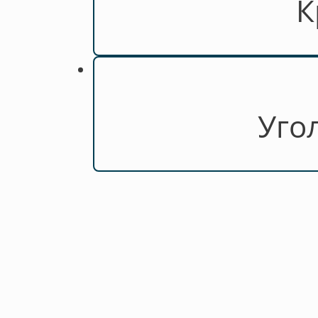
К
Уго