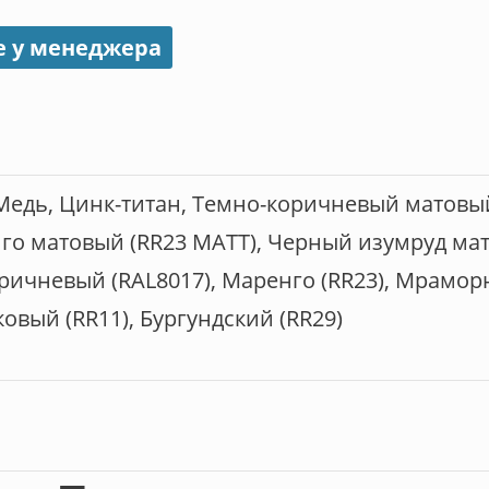
е у менеджера
Медь, Цинк-титан, Темно-коричневый матовы
нго матовый (RR23 МАТТ), Черный изумруд мат
ричневый (RAL8017), Маренго (RR23), Мрамор
ковый (RR11), Бургундский (RR29)