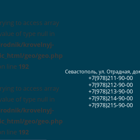
Trying to access array
value of type null in
rodnik/krovelnyj-
ic_html/geo/geo.php
on line
192
Севастополь, ул. Отрадная, до
+7(978)211-90-00
+7(978)212-90-00
Trying to access array
+7(978)213-90-00
+7(978)214-90-00
value of type null in
+7(978)215-90-00
rodnik/krovelnyj-
ic_html/geo/geo.php
on line
192