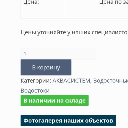
Цена:
Цена по з
Цены уточняйте у наших специалисто
Количество
товара
В корзину
Декоративная
Категории:
АКВАСИСТЕМ
,
Водосточные
накладка
Водостоки
для
В наличии на складе
хомута
трубы
Фотогалерея наших объектов