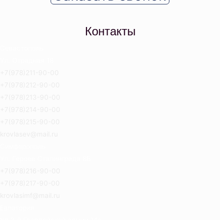
Контакты
Севастополь
Ул. Отрадная 18
+7(978)211-90-00
+7(978)212-90-00
+7(978)213-90-00
+7(978)214-90-00
+7(978)215-90-00
krovlasev@mail.ru
Симферополь
Ул. Героев Сталинграда 8Б
+7(978)216-90-00
+7(978)217-90-00
krovlasimf@mail.ru
Евпатория
Ул.2-й Гвардейской армии 14а