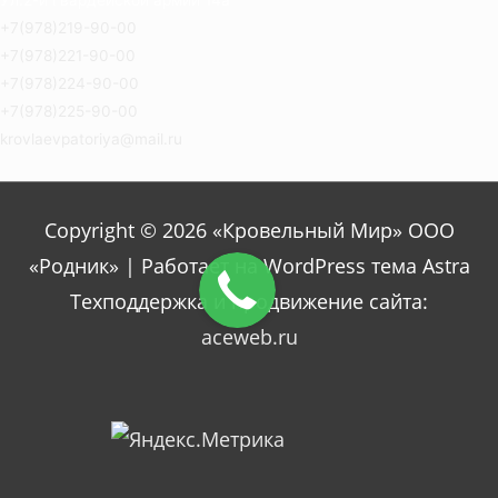
+7(978)219-90-00
+7(978)221-90-00
+7(978)224-90-00
+7(978)225-90-00
krovlaevpatoriya@mail.ru
Copyright © 2026 «Кровельный Мир» ООО
«Родник» | Работает на WordPress тема Astra
Техподдержка и продвижение сайта:
aceweb.ru