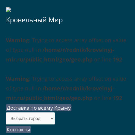
Кровельный Мир
Warning
: Trying to access array offset on value
of type null in
/home/r/rodnik/krovelnyj-
mir.ru/public_html/geo/geo.php
on line
192
Warning
: Trying to access array offset on value
of type null in
/home/r/rodnik/krovelnyj-
mir.ru/public_html/geo/geo.php
on line
192
Доставка по всему Крыму
Контакты