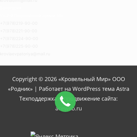
krovlasimf@mail.ru
Евпатория
Ул.2-й Гвардейской армии 14а
+7(978)219-90-00
+7(978)221-90-00
+7(978)224-90-00
+7(978)225-90-00
krovlaevpatoriya@mail.ru
Copyright © 2026 «Кровельный Мир» ООО
«Родник» | Работает на WordPress тема Astra
Техподдержка и продвижение сайта:
aceweb.ru