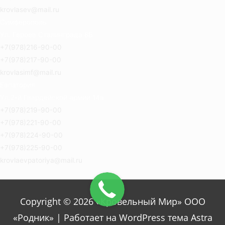
krovlasev@mail.ru
Симферополь
Ул. Героев Сталинграда 8Б
+7(978)216-90-00
+7(978)217-90-00
krovlasimf@mail.ru
Евпатория
Ул.2-й Гвардейской армии 14а
+7(978)219-90-00
+7(978)221-90-00
+7(978)224-90-00
+7(978)225-90-00
krovlaevpatoriya@mail.ru
Copyright © 2026 «Кровельный Мир» ООО
«Родник» | Работает на WordPress тема Astra