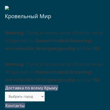
Кровельный Мир
Warning
: Trying to access array offset on value
of type null in
/home/r/rodnik/krovelnyj-
mir.ru/public_html/geo/geo.php
on line
192
Warning
: Trying to access array offset on value
of type null in
/home/r/rodnik/krovelnyj-
mir.ru/public_html/geo/geo.php
on line
192
Доставка по всему Крыму
Контакты