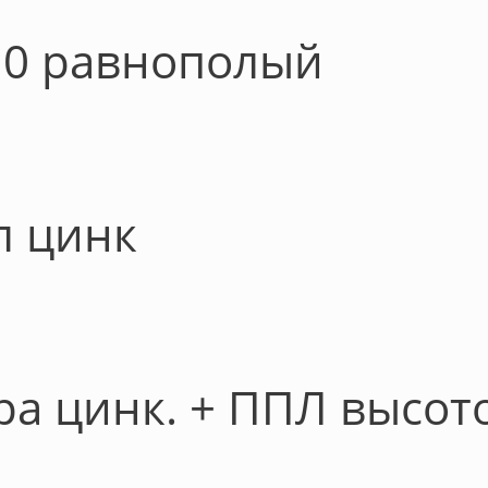
10 равнополый
л цинк
ра цинк. + ППЛ высото