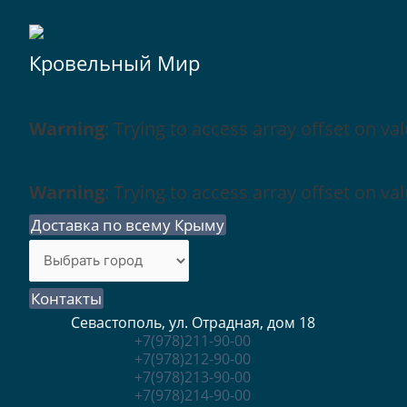
Кровельный Мир
Warning
: Trying to access array offset on val
Warning
: Trying to access array offset on val
Доставка по всему Крыму
Контакты
Севастополь, ул. Отрадная, дом 18
+7(978)211-90-00
+7(978)212-90-00
+7(978)213-90-00
+7(978)214-90-00