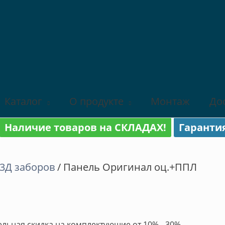
Каталог
О продукте
Монтаж
До
Наличие товаров на СКЛАДАХ!
Гаранти
3Д заборов
/ Панель Оригинал оц.+ППЛ
льная скидка на комплектующие от 10% - 30%.