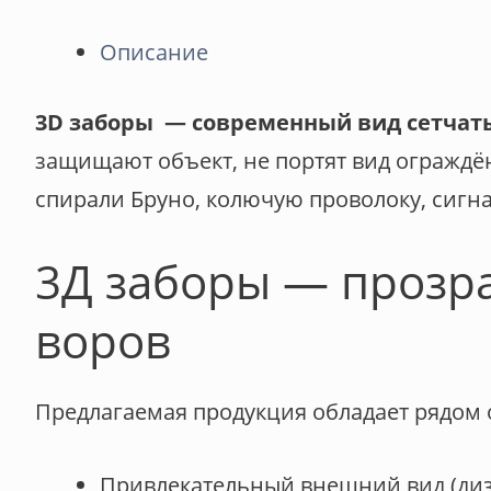
Описание
3D заборы — современный вид сетчат
защищают объект, не портят вид ограждё
спирали Бруно, колючую проволоку, сиг
3Д заборы — прозра
воров
Предлагаемая продукция обладает рядом 
Привлекательный внешний вид (диз