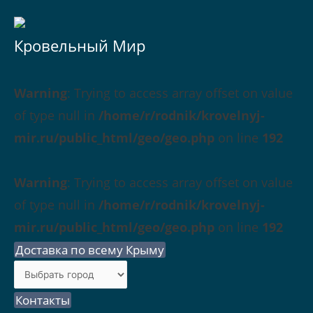
Кровельный Мир
Warning
: Trying to access array offset on value
of type null in
/home/r/rodnik/krovelnyj-
mir.ru/public_html/geo/geo.php
on line
192
Warning
: Trying to access array offset on value
of type null in
/home/r/rodnik/krovelnyj-
mir.ru/public_html/geo/geo.php
on line
192
Доставка по всему Крыму
Контакты