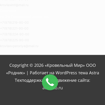
krovlasimf@mail.ru
Евпатория
Ул.2-й Гвардейской армии 14а
+7(978)219-90-00
+7(978)221-90-00
+7(978)224-90-00
+7(978)225-90-00
krovlaevpatoriya@mail.ru
Copyright © 2026 «Кровельный Мир» ООО
«Родник» | Работает на WordPress тема Astra
Техподдержка и продвижение сайта:
aceweb.ru