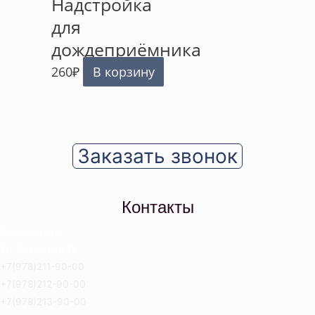
Надстройка
для
дождеприёмника
260
₽
В корзину
Заказать звонок
Контакты
Севастополь
Ул. Отрадная 18
+7(978)211-90-00
+7(978)212-90-00
+7(978)213-90-00