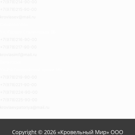
+7(978)214-90-00
+7(978)215-90-00
krovlasev@mail.ru
Симферополь
Ул. Героев Сталинграда 8Б
+7(978)216-90-00
+7(978)217-90-00
krovlasimf@mail.ru
Евпатория
Ул.2-й Гвардейской армии 14а
+7(978)219-90-00
+7(978)221-90-00
+7(978)224-90-00
+7(978)225-90-00
krovlaevpatoriya@mail.ru
Copyright © 2026 «Кровельный Мир» ООО