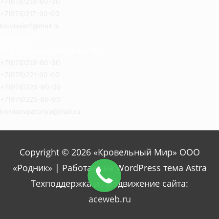
+7(978)216-90-00
+7(978)217-90-00
krovlasimf@mail.ru
Евпатория
Ул.2-й Гвардейской армии 14а
+7(978)219-90-00
+7(978)221-90-00
+7(978)224-90-00
+7(978)225-90-00
krovlaevpatoriya@mail.ru
Copyright © 2026 «Кровельный Мир» ООО
«Родник» | Работает на WordPress тема Astra
Техподдержка и продвижение сайта:
aceweb.ru