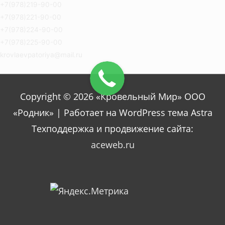
+7(978)219-90-00
+7(978)221-90-00
+7(978)224-90-00
+7(978)225-90-00
krovlaevpatoriya@mail.ru
Copyright © 2026 «Кровельный Мир» ООО
«Родник» | Работает на WordPress тема Astra
Техподдержка и продвижение сайта:
aceweb.ru