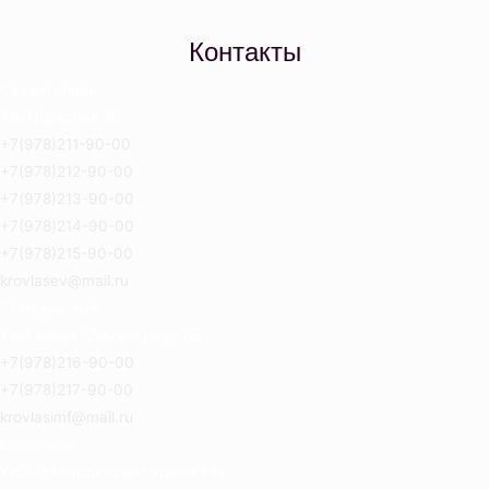
Контакты
Севастополь
Ул. Отрадная 18
+7(978)211-90-00
+7(978)212-90-00
+7(978)213-90-00
+7(978)214-90-00
+7(978)215-90-00
krovlasev@mail.ru
Симферополь
Ул. Героев Сталинграда 8Б
+7(978)216-90-00
+7(978)217-90-00
krovlasimf@mail.ru
Евпатория
Ул.2-й Гвардейской армии 14а