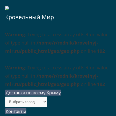
Кровельный Мир
Warning
: Trying to access array offset on value
of type null in
/home/r/rodnik/krovelnyj-
mir.ru/public_html/geo/geo.php
on line
192
Warning
: Trying to access array offset on value
of type null in
/home/r/rodnik/krovelnyj-
mir.ru/public_html/geo/geo.php
on line
192
Доставка по всему Крыму
Контакты