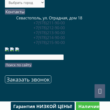
Контакты
Севастополь, ул. Отрадная, дом 18
+7(978)211-90-00
+7(978)212-90-00
+7(978)213-90-00
+7(978)214-90-00
+7(978)215-90-00
Заказать звонок
Гла
ме
Гарантия НИЗКОЙ ЦЕНЫ!
Наличие