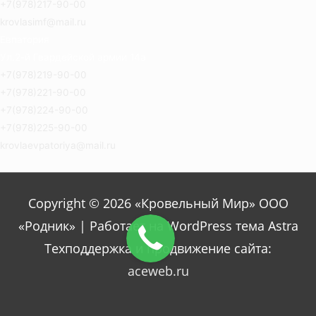
+7(978)217-90-00
krovlasimf@mail.ru
Евпатория
Ул.2-й Гвардейской армии 14а
+7(978)219-90-00
+7(978)221-90-00
+7(978)224-90-00
+7(978)225-90-00
krovlaevpatoriya@mail.ru
Copyright © 2026 «Кровельный Мир» ООО
«Родник» | Работает на WordPress тема Astra
Техподдержка и продвижение сайта:
aceweb.ru