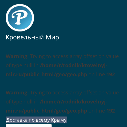
Кровельный Мир
Warning
: Trying to access array offset on value
of type null in
/home/r/rodnik/krovelnyj-
mir.ru/public_html/geo/geo.php
on line
192
Warning
: Trying to access array offset on value
of type null in
/home/r/rodnik/krovelnyj-
mir.ru/public_html/geo/geo.php
on line
192
Доставка по всему Крыму