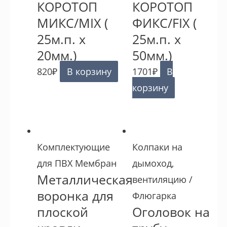
КОРОТОП
КОРОТОП
МИКС/MIX (
ФИКС/FIX (
25м.п. х
25м.п. х
20мм.)
50мм.)
820
₽
В корзину
1701
₽
В
корзину
Комплектующие
Колпаки на
для ПВХ Мембран
дымоход,
Металлическая
вентиляцию /
воронка для
Флюгарка
плоской
Оголовок на