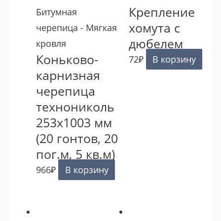
Крепление
Битумная
хомута с
черепица - Мягкая
дюбелем
кровля
Коньково-
72
₽
В корзину
карнизная
черепица
технониколь
253х1003 мм
(20 гонтов, 20
пог.м, 5 кв.м)
966
₽
В корзину