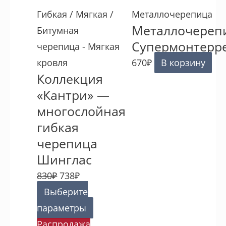
Гибкая / Мягкая /
Металлочерепица
Металлочереп
Битумная
Супермонтерр
черепица - Мягкая
кровля
670
₽
В корзину
Коллекция
«Кантри» —
многослойная
гибкая
черепица
Шинглас
830
₽
738
₽
Выберите
параметры
Распродажа