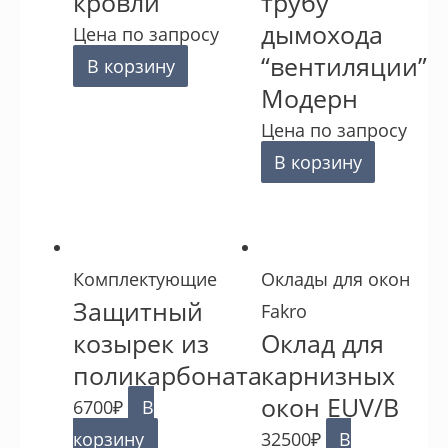
кровли
трубу
дымохода
Цена по запросу
“вентиляции”
В корзину
Модерн
Цена по запросу
В корзину
Комплектующие
Оклады для окон
Защитный
Fakro
козырек из
Оклад для
поликарбоната
карнизных
окон EUV/B
6700
₽
В
корзину
32500
₽
В