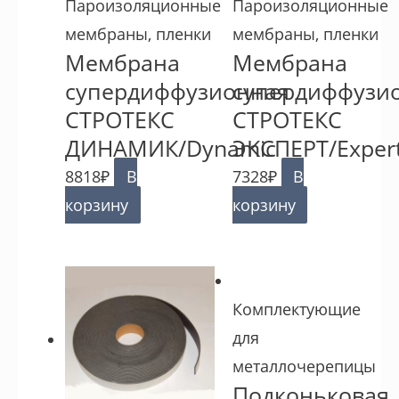
Пароизоляционные
Пароизоляционные
мембраны, пленки
мембраны, пленки
Мембрана
Мембрана
супердиффузионная
супердиффузи
СТРОТЕКС
СТРОТЕКС
ДИНАМИК/Dynamic
ЭКСПЕРТ/Exper
8818
₽
В
7328
₽
В
корзину
корзину
Комплектующие
для
металлочерепицы
Подконьковая