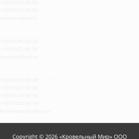
+7(978)214-90-00
+7(978)215-90-00
krovlasev@mail.ru
Симферополь
Ул. Героев Сталинграда 8Б
+7(978)216-90-00
+7(978)217-90-00
krovlasimf@mail.ru
Евпатория
Ул.2-й Гвардейской армии 14а
+7(978)219-90-00
+7(978)221-90-00
+7(978)224-90-00
+7(978)225-90-00
krovlaevpatoriya@mail.ru
Copyright © 2026 «Кровельный Мир» ООО