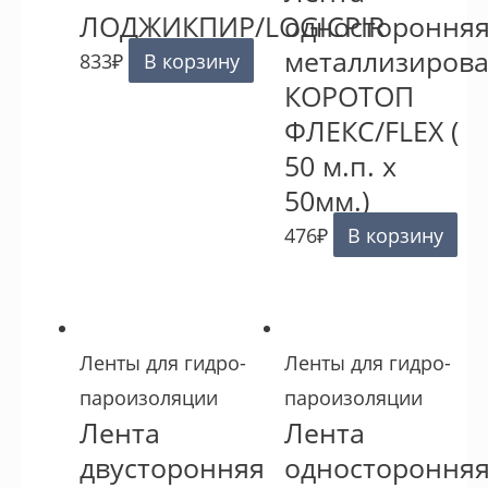
ЛОДЖИКПИР/LOGICPIR
одностороння
металлизиров
833
₽
В корзину
КОРОТОП
ФЛЕКС/FLEX (
50 м.п. х
50мм.)
476
₽
В корзину
Ленты для гидро-
Ленты для гидро-
пароизоляции
пароизоляции
Лента
Лента
двусторонняя
одностороння