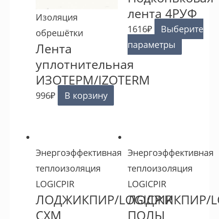
лента 4РУФ
Изоляция
1616
₽
Выберите
обрешётки
параметры
Лента
уплотнительная
ИЗОТЕРМ/IZOTERM
996
₽
В корзину
Энергоэффективная
Энергоэффективная
теплоизоляция
теплоизоляция
LOGICPIR
LOGICPIR
ЛОДЖИКПИР/LOGICPIR
ЛОДЖИКПИР/LO
СХМ
ПОЛЫ