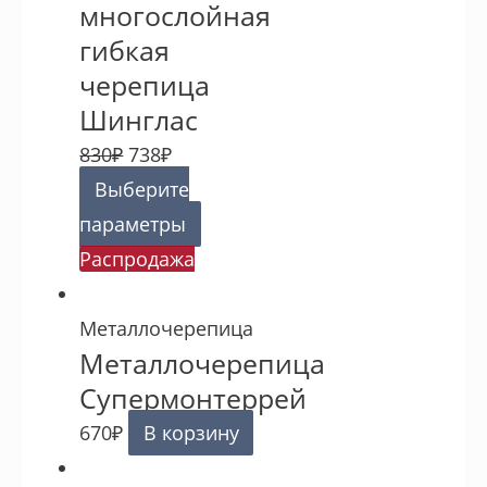
многослойная
гибкая
черепица
Шинглас
830
₽
738
₽
Выберите
параметры
Распродажа
Металлочерепица
Металлочерепица
Супермонтеррей
670
₽
В корзину