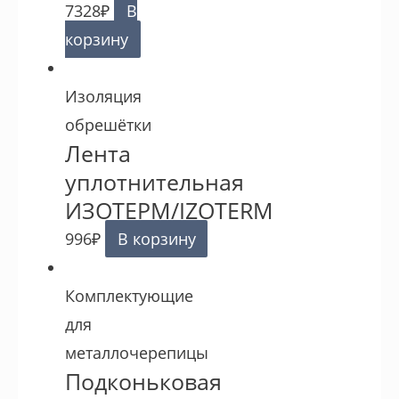
7328
₽
В
корзину
Изоляция
обрешётки
Лента
уплотнительная
ИЗОТЕРМ/IZOTERM
996
₽
В корзину
Комплектующие
для
металлочерепицы
Подконьковая